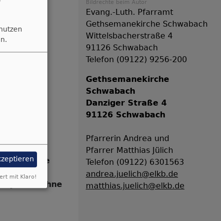
Bildrechte
beim Autor
ie
Evang.-Luth. Pfarramt
Gethsemanekirche Schwabach
 nutzen
Wittelsbacherstraße 4
n.
91126 Schwabach
Telefon (09122) 9256-200
Gethsemanekirche
Schwabach
Danziger Straße 4
91126 Schwabach
Pfarrerin Andrea und
Pfarrer Matthias Jülich
kzeptieren
mmer, Antje
Telefon (09122) 6301563
hm, Sophie
andrea.juelich@elkb.de
ert mit Klaro!
as Jülich (ohne
matthias.juelich@elkb.de