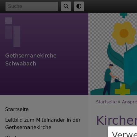
Direkt
Suche
zum
Inhalt
Gethsemanekirche
Schwabach
Breadc
Startseite
Anspre
Startseite
Kirche
Leitbild zum Miteinander in der
Gethsemanekirche
Verw