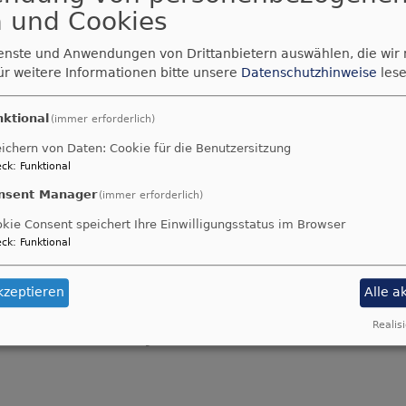
rstand leitet gemeinsam mit den Pfarrpersonen d
 und Cookies
de.
ienste und Anwendungen von Drittanbietern auswählen, die wir
u
im Kirchenvorstand ist
ür weitere Informationen bitte unsere
Datenschutzhinweise
lese
nn
5798124
nktional
(immer erforderlich)
inemann@elkb.de
ichern von Daten: Cookie für die Benutzersitzung
ck
:
Funktional
nde Vertrauensfrau
im Kirchenvorstand ist
nsent Manager
(immer erforderlich)
434967
kie Consent speichert Ihre Einwilligungsstatus im Browser
t-online.de
ck
:
Funktional
es Kirchenvorstands (2024 - 2030)
kzeptieren
Alle a
 Margit Eberlein, Sabrina Engelhardt, Thomas Grä
 Elke Rauh, Mario Richter, Sandra Schleicher-Bö
Realisi
üß, Pfrin. Andrea Jülich (Vorsitzende), Pfr. Matthi